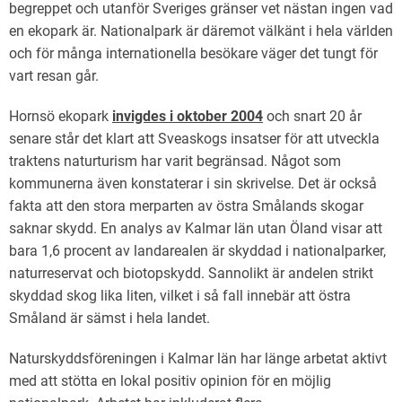
begreppet och utanför Sveriges gränser vet nästan ingen vad
en ekopark är. Nationalpark är däremot välkänt i hela världen
och för många internationella besökare väger det tungt för
vart resan går.
Hornsö ekopark
invigdes i oktober 2004
och snart 20 år
senare står det klart att Sveaskogs insatser för att utveckla
traktens naturturism har varit begränsad. Något som
kommunerna även konstaterar i sin skrivelse. Det är också
fakta att den stora merparten av östra Smålands skogar
saknar skydd. En analys av Kalmar län utan Öland visar att
bara 1,6 procent av landarealen är skyddad i nationalparker,
naturreservat och biotopskydd. Sannolikt är andelen strikt
skyddad skog lika liten, vilket i så fall innebär att östra
Småland är sämst i hela landet.
Naturskyddsföreningen i Kalmar län har länge arbetat aktivt
med att stötta en lokal positiv opinion för en möjlig