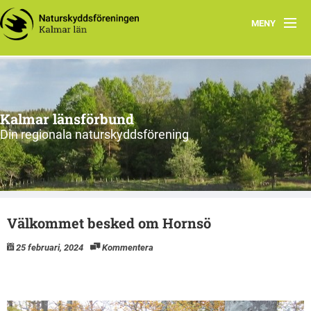
MENY
Hem
Om oss och vår förening
Kalmar länsförbund
Styrelsen 2026
Din regionala naturskyddsförening
Protokoll
Natur i Kalmar län
Välkommet besked om Hornsö
25 februari, 2024
Kommentera