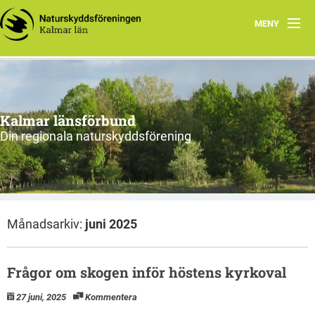
MENY
Hem
Om oss och vår förening
Kalmar länsförbund
Styrelsen 2026
Din regionala naturskyddsförening
Protokoll
Natur i Kalmar län
Månadsarkiv:
juni 2025
Frågor om skogen inför höstens kyrkoval
27 juni, 2025
Kommentera