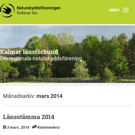
MENY
Hem
Om oss och vår förening
Kalmar länsförbund
Styrelsen 2026
Din regionala naturskyddsförening
Protokoll
Natur i Kalmar län
Månadsarkiv:
mars 2014
Länsstämma 2014
3 mars, 2014
Kommentera