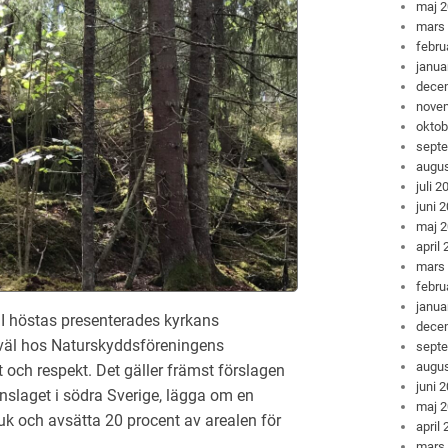
maj 
mars
febru
janua
dece
nove
oktob
sept
augus
juli 2
juni 
maj 
april
mars
febru
janua
höstas presenterades kyrkans
dece
 väl hos Naturskyddsföreningens
sept
augus
ch respekt. Det gäller främst förslagen
juni 
vinslaget i södra Sverige, lägga om en
maj 
ruk och avsätta 20 procent av arealen för
april
mars