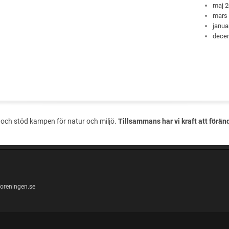
maj 
mars
janua
dece
och stöd kampen för natur och miljö.
Tillsammans har vi kraft att förän
oreningen.se