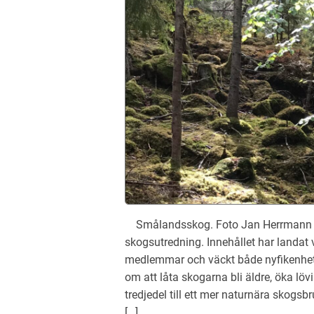
Smålandsskog. Foto Jan Herrmann I 
skogsutredning. Innehållet har landat
medlemmar och väckt både nyfikenhet o
om att låta skogarna bli äldre, öka lö
tredjedel till ett mer naturnära skogsb
[…]