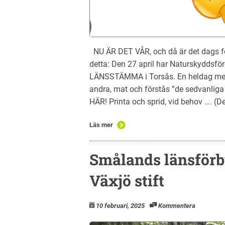
NU ÄR DET VÅR, och då är det dags för 
detta: Den 27 april har Naturskyddsfö
LÄNSSTÄMMA i Torsås. En heldag med u
andra, mat och förstås ”de sedvanliga
HÄR! Printa och sprid, vid behov …. (De
Läs mer
Smålands länsförbu
Växjö stift
10 februari, 2025
Kommentera