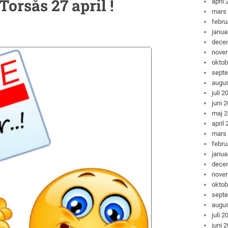
rsås 27 april !
april
mars
febru
janua
dece
nove
oktob
sept
augus
juli 2
juni 
maj 
april
mars
febru
janua
dece
nove
oktob
sept
augus
juli 2
juni 