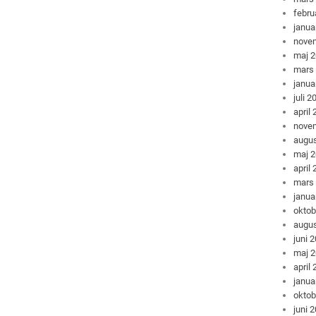
febru
janua
nove
maj 
mars
janua
juli 2
april
nove
augus
maj 
april
mars
janua
oktob
augus
juni 
maj 
april
janua
oktob
juni 