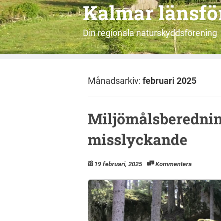
Kalmar länsf
Din regionala naturskyddsförening
Månadsarkiv:
februari 2025
Miljömålsberednin
misslyckande
19 februari, 2025
Kommentera