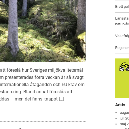
Brett po
Länsstäm
naturvår
Valutfrå
Regenera
t föreslå hur Sveriges miljökvalitetsmål
om presenterades förra veckan är så svagt
e internationella åtaganden och EU-krav om
staurering. Bland annat föreslås att
ddas – men det finns knappt […]
Arkiv
augus
juli 2
maj 