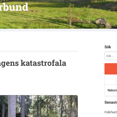
örbund
Sök
gens katastrofala
Naturs
Senast
Folkfest