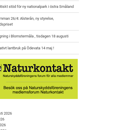
litiskt stöd för ny nationalpark i östra Småland
man 26/4: Alsterån, ny styrelse,
dspriset
gning i Blomstermåla , tisdagen 18 augusti
tivt lantbruk på Ödevata 14 maj !
ti 2026
026
2026