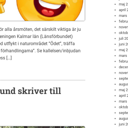
maj 
april
mars
febru
nove
alla årsmöten, det särskilt viktiga är ju
oktob
reningen Kalmar län (Länsförbundet)
juli 2
tflykt i naturområdet ”Ödet”, träffa
juni 
maj 
 förhandlingarna”. Se kallelsen/inbjudan
mars
ss […]
febru
dece
nove
sept
augus
nd skriver till
maj 
april
mars
oktob
sept
augus
juni 