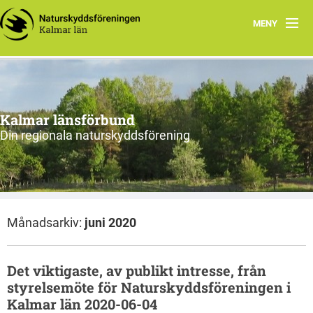
MENY
Hem
Om oss och vår förening
Kalmar länsförbund
Styrelsen 2026
Din regionala naturskyddsförening
Protokoll
Natur i Kalmar län
Månadsarkiv:
juni 2020
Det viktigaste, av publikt intresse, från
styrelsemöte för Naturskyddsföreningen i
Kalmar län 2020-06-04