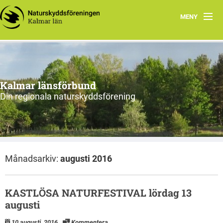
MENY
Hem
Om oss och vår förening
Kalmar länsförbund
Styrelsen 2026
Din regionala naturskyddsförening
Protokoll
Natur i Kalmar län
Månadsarkiv:
augusti 2016
KASTLÖSA NATURFESTIVAL lördag 13
augusti
10 augusti, 2016
Kommentera