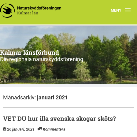
MENY
Hem
Om oss och vår förening
Kalmar länsförbund
Styrelsen 2026
Din regionala naturskyddsförening
Protokoll
Natur i Kalmar län
Månadsarkiv:
januari 2021
VET DU hur illa svenska skogar sköts?
26 januari, 2021
Kommentera