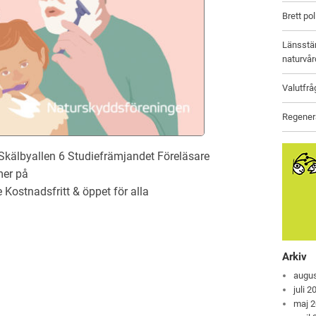
Brett po
Länsstäm
naturvår
Valutfrå
Regenera
Skälbyallen 6 Studiefrämjandet Föreläsare
mer på
Kostnadsfritt & öppet för alla
Arkiv
augus
juli 2
maj 