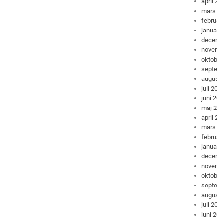
april
mars
febru
janua
dece
nove
oktob
sept
augus
juli 2
juni 
maj 
april
mars
febru
janua
dece
nove
oktob
sept
augus
juli 2
juni 