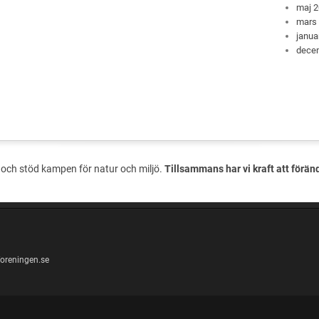
maj 
mars
janua
dece
och stöd kampen för natur och miljö.
Tillsammans har vi kraft att förän
oreningen.se