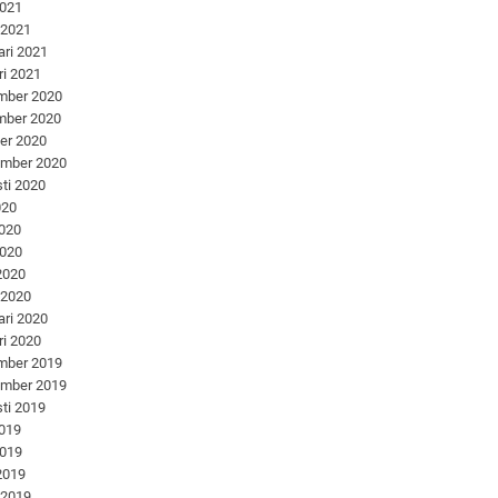
2021
 2021
ari 2021
ri 2021
mber 2020
mber 2020
er 2020
ember 2020
ti 2020
020
2020
2020
 2020
 2020
ari 2020
ri 2020
mber 2019
ember 2019
ti 2019
2019
2019
 2019
 2019