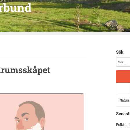
örbund
Sök
adrumsskåpet
Naturs
Senast
Folkfest