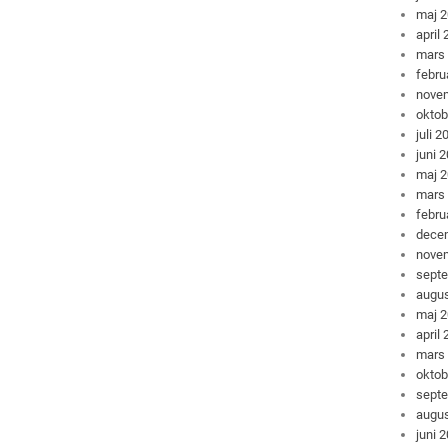
maj 
april
mars
febru
nove
oktob
juli 2
juni 
maj 
mars
febru
dece
nove
sept
augus
maj 
april
mars
oktob
sept
augus
juni 