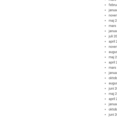
febru
janua
nove
maj 
mars
janua
juli 2
april
nove
augus
maj 
april
mars
janua
oktob
augus
juni 
maj 
april
janua
oktob
juni 