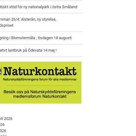
litiskt stöd för ny nationalpark i östra Småland
man 26/4: Alsterån, ny styrelse,
dspriset
gning i Blomstermåla , tisdagen 18 augusti
tivt lantbruk på Ödevata 14 maj !
ti 2026
026
2026