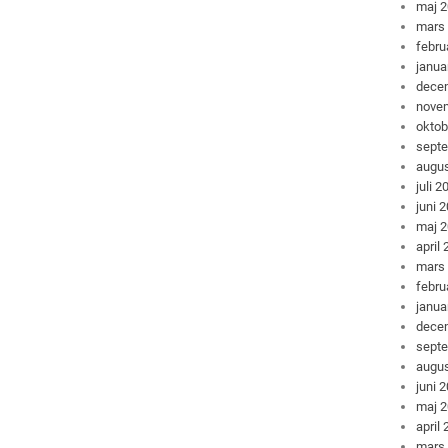
maj 
mars
febru
janua
dece
nove
oktob
sept
augus
juli 2
juni 
maj 
april
mars
febru
janua
dece
sept
augus
juni 
maj 
april
mars