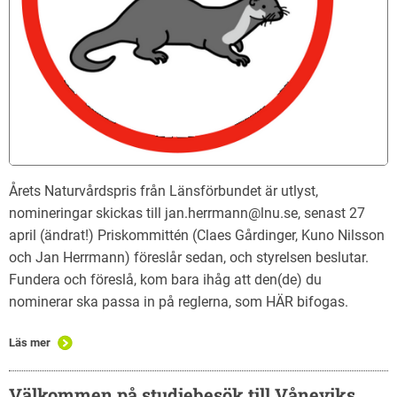
Årets Naturvårdspris från Länsförbundet är utlyst,
nomineringar skickas till jan.herrmann@lnu.se, senast 27
april (ändrat!) Priskommittén (Claes Gårdinger, Kuno Nilsson
och Jan Herrmann) föreslår sedan, och styrelsen beslutar.
Fundera och föreslå, kom bara ihåg att den(de) du
nominerar ska passa in på reglerna, som HÄR bifogas.
Läs mer
Välkommen på studiebesök till Våneviks