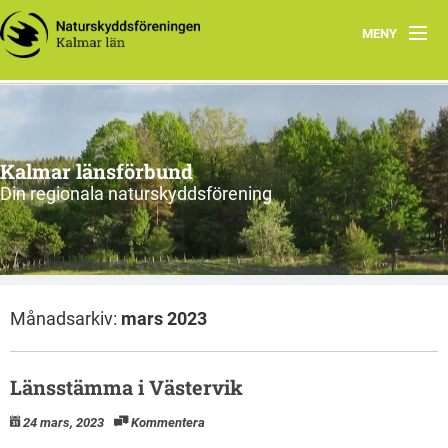
MENY
Hem
Om oss och vår förening
Kalmar länsförbund
Styrelsen 2026
Din regionala naturskyddsförening
Protokoll
Natur i Kalmar län
Månadsarkiv:
mars 2023
Länsstämma i Västervik
24 mars, 2023
Kommentera