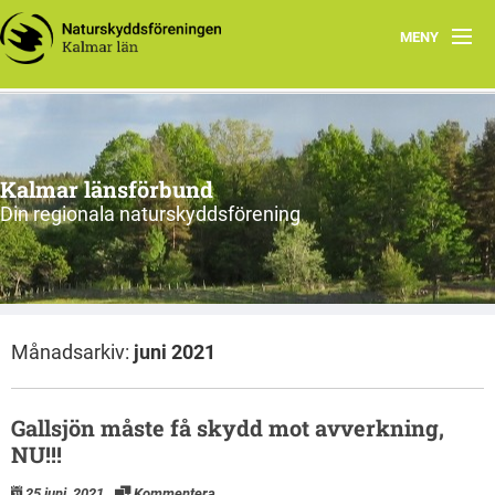
MENY
Hem
Om oss och vår förening
Kalmar länsförbund
Styrelsen 2026
Din regionala naturskyddsförening
Protokoll
Natur i Kalmar län
Månadsarkiv:
juni 2021
Gallsjön måste få skydd mot avverkning,
NU!!!
25 juni, 2021
Kommentera