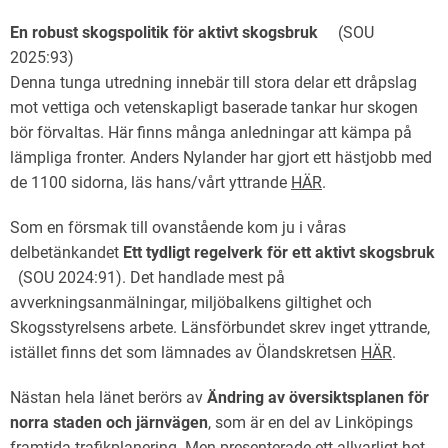
En robust skogspolitik för aktivt skogsbruk
(
SOU
2025:93)
Denna tunga utredning innebär till stora delar ett dråpslag
mot vettiga och vetenskapligt baserade tankar hur skogen
bör förvaltas. Här finns många anledningar att
kämpa på
lämpliga fronter. Anders Nylander har gjort ett hästjobb med
de 1100 sidorna, läs hans/vårt yttrande
HÄR
.
Som en försmak till ovanstående kom ju i våras
delbetänkandet
Ett tydligt regelverk för ett aktivt skogsbruk
(SOU 2024:91). Det handlade mest på
avverkningsanmälningar, miljöbalkens giltighet och
Skogsstyrelsens arbete. Länsförbundet skrev inget yttrande,
istället finns det som lämnades av Ölandskretsen
HÄR
.
Nästan hela länet berörs av
Ändring av översiktsplanen för
norra staden och järnvägen
, som är en del av Linköpings
framtida trafikplanering. Men presenterade ett allvarligt hot