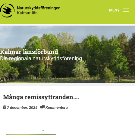
MENY
Hem
Om oss och vår förening
Kalmar länsförbund
Styrelsen 2026
Din regionala naturskyddsförening
Protokoll
Natur i Kalmar län
Många remissyttranden….
7 december, 2025
Kommentera