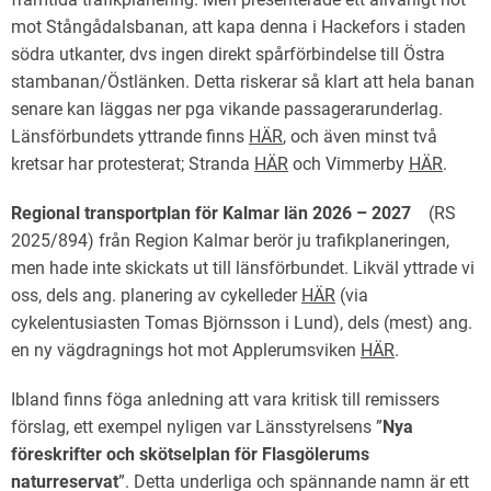
mot Stångådalsbanan, att kapa denna i Hackefors i staden
södra utkanter, dvs ingen direkt spårförbindelse till Östra
stambanan/Östlänken. Detta riskerar så klart att hela banan
senare kan läggas ner pga vikande passagerarunderlag.
Länsförbundets yttrande finns
HÄR
, och även minst två
kretsar har protesterat; Stranda
HÄR
och Vimmerby
HÄR
.
Regional transportplan för Kalmar län 2026 – 2027
(RS
2025/894) från Region Kalmar berör ju trafikplaneringen,
men hade inte skickats ut till länsförbundet. Likväl yttrade vi
oss, dels ang. planering av cykelleder
HÄR
(via
cykelentusiasten Tomas Björnsson i Lund), dels (mest) ang.
en ny vägdragnings hot mot Applerumsviken
HÄR
.
Ibland finns föga anledning att vara kritisk till remissers
förslag, ett exempel nyligen var Länsstyrelsens ”
Nya
föreskrifter och skötselplan för Flasgölerums
naturreservat
”. Detta underliga och spännande namn är ett