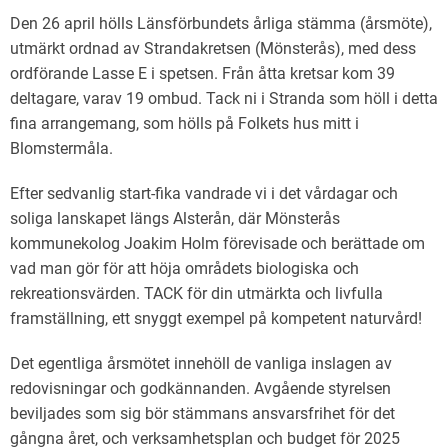
Den 26 april hölls Länsförbundets årliga stämma (årsmöte),
utmärkt ordnad av Strandakretsen (Mönsterås), med dess
ordförande Lasse E i spetsen. Från åtta kretsar kom 39
deltagare, varav 19 ombud. Tack ni i Stranda som höll i detta
fina arrangemang, som hölls på Folkets hus mitt i
Blomstermåla.
Efter sedvanlig start-fika vandrade vi i det vårdagar och
soliga lanskapet längs Alsterån, där Mönsterås
kommunekolog Joakim Holm förevisade och berättade om
vad man gör för att höja områdets biologiska och
rekreationsvärden. TACK för din utmärkta och livfulla
framställning, ett snyggt exempel på kompetent naturvård!
Det egentliga årsmötet innehöll de vanliga inslagen av
redovisningar och godkännanden. Avgående styrelsen
beviljades som sig bör stämmans ansvarsfrihet för det
gångna året, och verksamhetsplan och budget för 2025