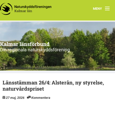
MENY
Hem
Om oss och vår förening
Kalmar länsförbund
Styrelsen 2026
Din regionala naturskyddsförening
Protokoll
Natur i Kalmar län
Länsstämman 26/4: Alsterån, ny styrelse,
naturvårdspriset
27 maj, 2026
Kommentera