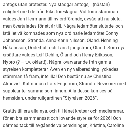
antogs utan protester. Nya stadgar antogs, i (nästan)
enlighet med de från Riks föreslagna. Vid förra stämman
valdes Jan Herrmann till ny ordförande, avsåg att nu sluta,
men övertalades för ett år till. Några ledamöter slutade, och
istället välkomnades som nya ordinarie ledamöter Conny
Johansson, Stranda, Anna-Karin Nilsson, Öland, Henning
Håkansson, Döderhult och Lars Ljungström, Öland. Som nya
ersättare valdes Leif Dehlin, Öland och Henry Eriksson,
Nybro (? – t.v. oklart!). Några kvarvarande från gamla
styrelsen kompletterar. Även en ny valberedning lyckades
stämman få fram, inte illa! Den består nu av Christina
Almqvist, Kalmar och Lars Engström, Stranda. Revisorer med
suppleanter samma som innan. Alla dessa kan ses på
hemsidan, under rullgardinen ”Styrelsen 2026”.
Grattis till era alla nya, och till länet kretsar och medlemmar,
för en bra sammansatt och lovande styrelse för 2026! Och
därmed tack till avgående valberedningen, Kristina, Caroline