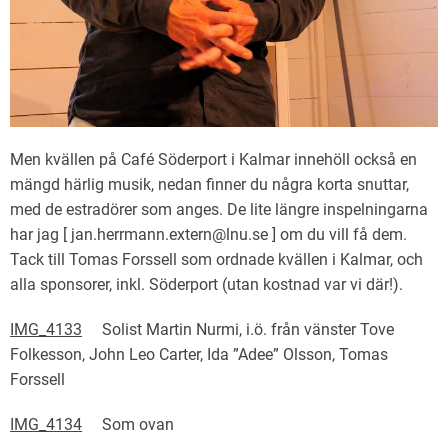
Men kvällen på Café Söderport i Kalmar innehöll också en
mängd härlig musik, nedan finner du några korta snuttar,
med de estradörer som anges. De lite längre inspelningarna
har jag [ jan.herrmann.extern@lnu.se ] om du vill få dem.
Tack till Tomas Forssell som ordnade kvällen i Kalmar, och
alla sponsorer, inkl. Söderport (utan kostnad var vi där!).
IMG_4133
Solist Martin Nurmi, i.ö. från vänster Tove
Folkesson, John Leo Carter, Ida ”Adee” Olsson, Tomas
Forssell
IMG_41
34
Som ovan