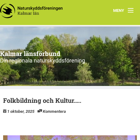
MENY
Hem
Om oss och vår förening
Kalmar länsförbund
Styrelsen 2026
Din regionala naturskyddsförening
Protokoll
Natur i Kalmar län
Folkbildning och Kultur…..
1 oktober, 2025
Kommentera