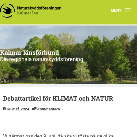
MENY
Hem
Om oss och vår förening
Kalmar länsförbund
Styrelsen 2026
Din regionala naturskyddsförening
Protokoll
Natur i Kalmar län
Debattartikel för KLIMAT och NATUR
30 maj, 2024
Kommentera
Vi närmar oss den 9 juni, då ska vi rösta på de olika