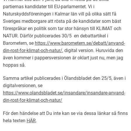
partiernas kandidater till EU-parlamentet. Vi i
Naturskyddsföreningen i Kalmar län vill på olika sätt få
Sveriges medborgare att rösta på de kandidater som bäst
förespråkar en politik som tar stor hänsyn till KLIMAT och
NATUR. Därför publicerades 30/5 en debattartikel i
Barometern, se
https://www.barometern.se/debatt/anvand-
din-rost-for-klimat-och-natur/
, digital version. Huruvida den
även kommer i pappersversionen är oklart just nu, men jag
hoppas så.
Samma artikel publicerades i Ölandsbladet den 25/5, även i
digitalversionen, se
https://www.olandsbladet.se/insandare/insandare-anvand-
din-rost-for-klimat-och-natur/
För den händelse att Du inte kan se via dessa länkar så finns
hela texten
HÄR
.