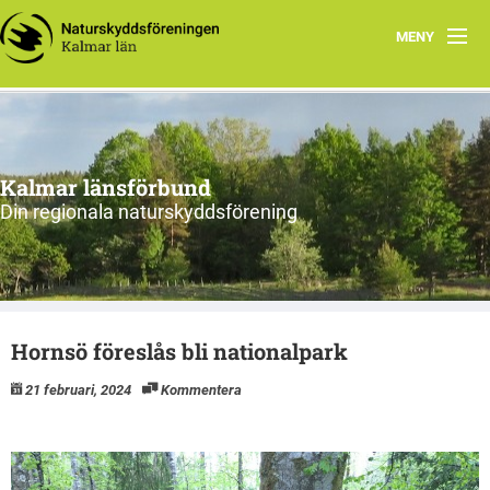
MENY
Hem
Om oss och vår förening
Kalmar länsförbund
Styrelsen 2026
Din regionala naturskyddsförening
Protokoll
Natur i Kalmar län
Hornsö föreslås bli nationalpark
21 februari, 2024
Kommentera