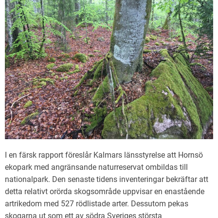
I en färsk rapport föreslår Kalmars länsstyrelse att Hornsö
ekopark med angränsande naturreservat ombildas till
nationalpark. Den senaste tidens inventeringar bekräftar att
detta relativt orörda skogsområde uppvisar en enastående
artrikedom med 527 rödlistade arter. Dessutom pekas
skogarna ut som ett av södra Sveriges största