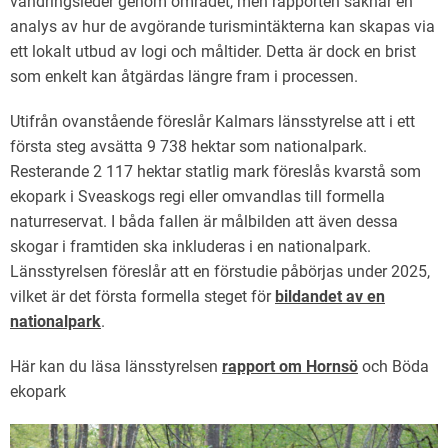
vandringsleder genom området, men rapporten saknar en
analys av hur de avgörande turismintäkterna kan skapas via
ett lokalt utbud av logi och måltider. Detta är dock en brist
som enkelt kan åtgärdas längre fram i processen.
Utifrån ovanstående föreslår Kalmars länsstyrelse att i ett
första steg avsätta 9 738 hektar som nationalpark.
Resterande 2 117 hektar statlig mark föreslås kvarstå som
ekopark i Sveaskogs regi eller omvandlas till formella
naturreservat. I båda fallen är målbilden att även dessa
skogar i framtiden ska inkluderas i en nationalpark.
Länsstyrelsen föreslår att en förstudie påbörjas under 2025,
vilket är det första formella steget för
bildandet av en
nationalpark
.
Här kan du läsa länsstyrelsen
rapport om
Hornsö
och Böda
ekopark