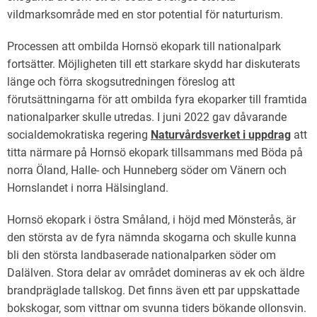
vildmarksområde med en stor potential för naturturism.
Processen att ombilda Hornsö ekopark till nationalpark
fortsätter. Möjligheten till ett starkare skydd har diskuterats
länge och förra skogsutredningen föreslog att
förutsättningarna för att ombilda fyra ekoparker till framtida
nationalparker skulle utredas. I juni 2022 gav dåvarande
socialdemokratiska regering
Naturvårdsverket i uppdrag
att
titta närmare på Hornsö ekopark tillsammans med Böda på
norra Öland, Halle- och Hunneberg söder om Vänern och
Hornslandet i norra Hälsingland.
Hornsö ekopark i östra Småland, i höjd med Mönsterås, är
den största av de fyra nämnda skogarna och skulle kunna
bli den största landbaserade nationalparken söder om
Dalälven. Stora delar av området domineras av ek och äldre
brandpräglade tallskog. Det finns även ett par uppskattade
bokskogar, som vittnar om svunna tiders bökande ollonsvin.