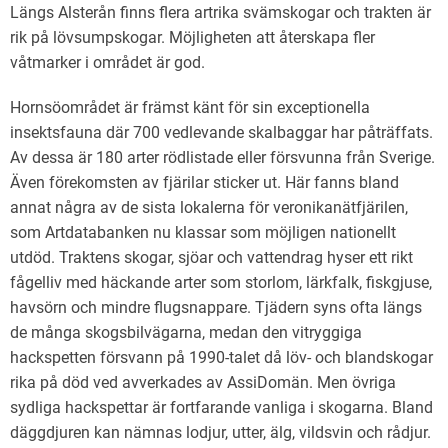
Längs Alsterån finns flera artrika svämskogar och trakten är
rik på lövsumpskogar. Möjligheten att återskapa fler
våtmarker i området är god.
Hornsöområdet är främst känt för sin exceptionella
insektsfauna där 700 vedlevande skalbaggar har påträffats.
Av dessa är 180 arter rödlistade eller försvunna från Sverige.
Även förekomsten av fjärilar sticker ut. Här fanns bland
annat några av de sista lokalerna för veronikanätfjärilen,
som Artdatabanken nu klassar som möjligen nationellt
utdöd. Traktens skogar, sjöar och vattendrag hyser ett rikt
fågelliv med häckande arter som storlom, lärkfalk, fiskgjuse,
havsörn och mindre flugsnappare. Tjädern syns ofta längs
de många skogsbilvägarna, medan den vitryggiga
hackspetten försvann på 1990-talet då löv- och blandskogar
rika på död ved avverkades av AssiDomän. Men övriga
sydliga hackspettar är fortfarande vanliga i skogarna. Bland
däggdjuren kan nämnas lodjur, utter, älg, vildsvin och rådjur.