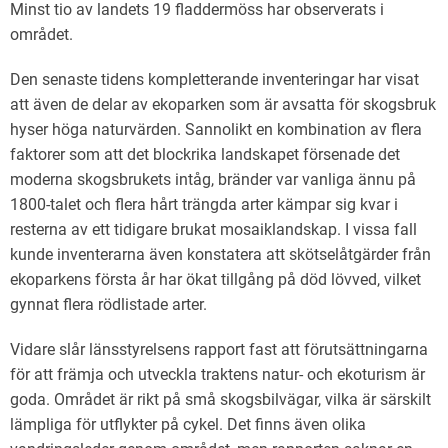
Minst tio av landets 19 fladdermöss har observerats i
området.
Den senaste tidens kompletterande inventeringar har visat
att även de delar av ekoparken som är avsatta för skogsbruk
hyser höga naturvärden. Sannolikt en kombination av flera
faktorer som att det blockrika landskapet försenade det
moderna skogsbrukets intåg, bränder var vanliga ännu på
1800-talet och flera hårt trängda arter kämpar sig kvar i
resterna av ett tidigare brukat mosaiklandskap. I vissa fall
kunde inventerarna även konstatera att skötselåtgärder från
ekoparkens första år har ökat tillgång på död lövved, vilket
gynnat flera rödlistade arter.
Vidare slår länsstyrelsens rapport fast att förutsättningarna
för att främja och utveckla traktens natur- och ekoturism är
goda. Området är rikt på små skogsbilvägar, vilka är särskilt
lämpliga för utflykter på cykel. Det finns även olika