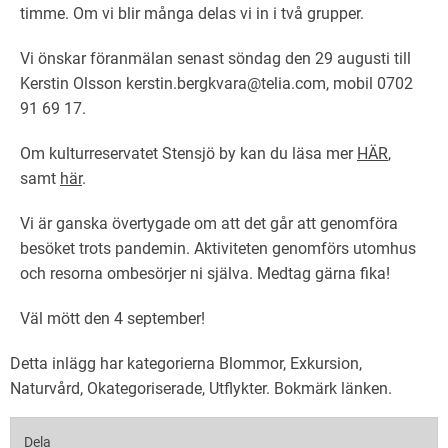
timme. Om vi blir många delas vi in i två grupper.
Vi önskar föranmälan senast söndag den 29 augusti till
Kerstin Olsson kerstin.bergkvara@telia.com, mobil 0702
91 69 17.
Om kulturreservatet Stensjö by kan du läsa mer
HÄR
,
samt
här
.
Vi är ganska övertygade om att det går att genomföra
besöket trots pandemin. Aktiviteten genomförs utomhus
och resorna ombesörjer ni själva. Medtag gärna fika!
Väl mött den 4 september!
Detta inlägg har kategorierna
Blommor
,
Exkursion
,
Naturvård
,
Okategoriserade
,
Utflykter
. Bokmärk
länken
.
Dela