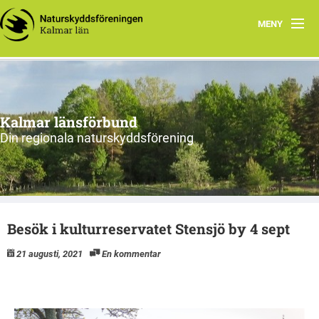
MENY
Hem
Om oss och vår förening
Kalmar länsförbund
Styrelsen 2026
Din regionala naturskyddsförening
Protokoll
Natur i Kalmar län
Besök i kulturreservatet Stensjö by 4 sept
21 augusti, 2021
En kommentar