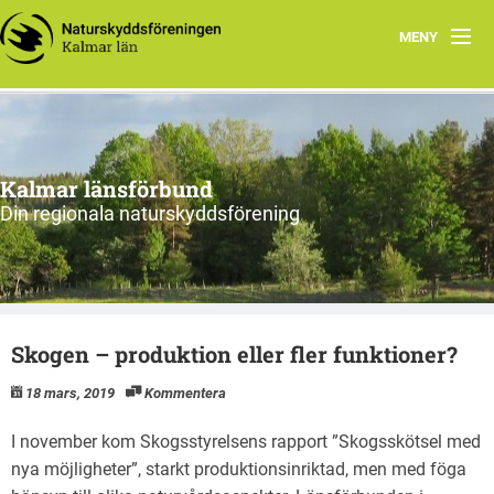
MENY
Hem
Om oss och vår förening
Kalmar länsförbund
Styrelsen 2026
Din regionala naturskyddsförening
Protokoll
Natur i Kalmar län
Skogen – produktion eller fler funktioner?
18 mars, 2019
Kommentera
I november kom Skogsstyrelsens rapport ”Skogsskötsel med
nya möjligheter”, starkt produktionsinriktad, men med föga