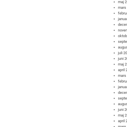
maj 
mars
febru
janua
dece
nove
oktob
sept
augus
juli 2
juni 
maj 
april
mars
febru
janua
dece
sept
augus
juni 
maj 
april
mars