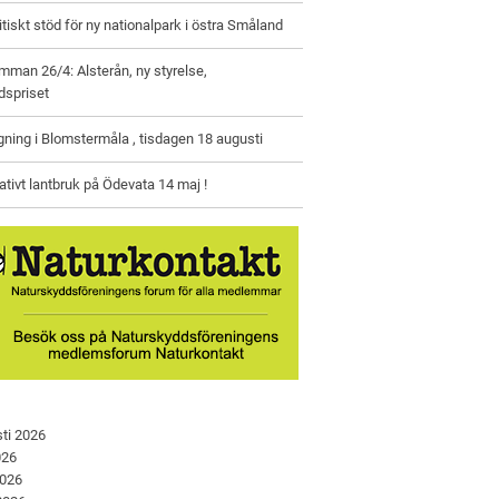
litiskt stöd för ny nationalpark i östra Småland
man 26/4: Alsterån, ny styrelse,
dspriset
gning i Blomstermåla , tisdagen 18 augusti
tivt lantbruk på Ödevata 14 maj !
ti 2026
026
2026