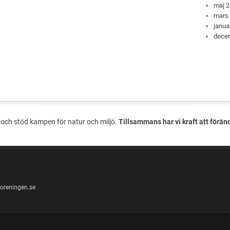
maj 
mars
janua
dece
och stöd kampen för natur och miljö.
Tillsammans har vi kraft att förän
oreningen.se