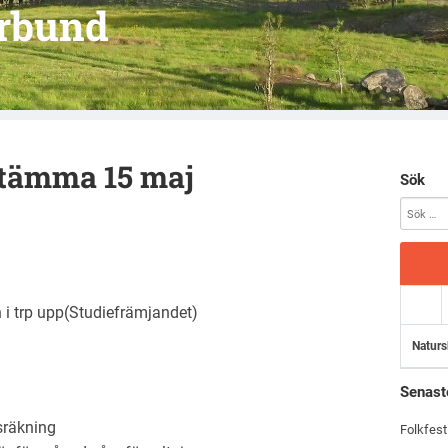
örbund
astämma 15 maj
Sök
 i trp upp(Studiefrämjandet)
Naturs
Senast
sräkning
Folkfest