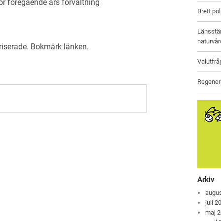
ör föregående års förvaltning
Brett po
Länsstäm
naturvår
riserade
. Bokmärk
länken
.
Valutfrå
Regenera
Arkiv
augus
juli 2
maj 