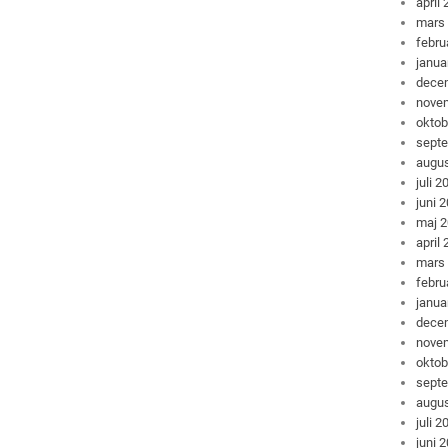
april
mars
febru
janua
dece
nove
oktob
sept
augus
juli 2
juni 
maj 
april
mars
febru
janua
dece
nove
oktob
sept
augus
juli 2
juni 