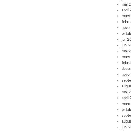
maj 
april
mars
febru
nove
oktob
juli 2
juni 
maj 
mars
febru
dece
nove
sept
augus
maj 
april
mars
oktob
sept
augus
juni 