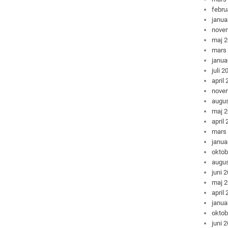
febru
janua
nove
maj 
mars
janua
juli 2
april
nove
augus
maj 
april
mars
janua
oktob
augus
juni 
maj 
april
janua
oktob
juni 