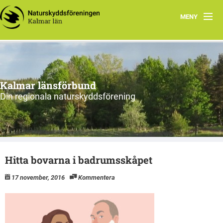
MENY
Hem
Om oss och vår förening
Kalmar länsförbund
Styrelsen 2026
Din regionala naturskyddsförening
Protokoll
Natur i Kalmar län
Hitta bovarna i badrumsskåpet
17 november, 2016
Kommentera