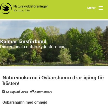
MENY
Hem
Om oss och vår förening
Kalmar länsförbund
Styrelsen 2026
Din regionala naturskyddsförening
Protokoll
Natur i Kalmar län
Natursnokarna i Oskarshamn drar igång för
hösten!
12 augusti, 2015
Kommentera
Oskarshamn med omnejd