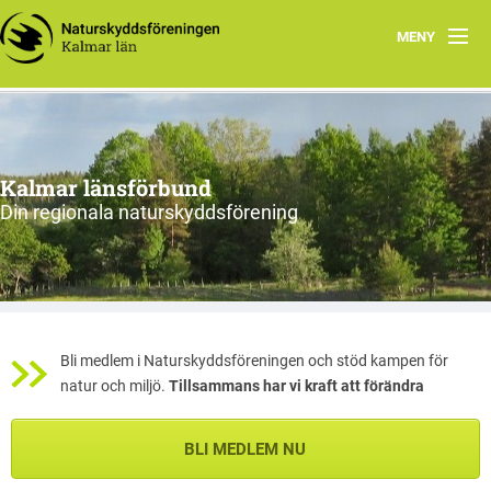
MENY
Hem
Om oss och vår förening
Kalmar länsförbund
Styrelsen 2026
Din regionala naturskyddsförening
Protokoll
Natur i Kalmar län
Bli medlem i Naturskyddsföreningen och stöd kampen för
natur och miljö.
Tillsammans har vi kraft att förändra
BLI MEDLEM NU