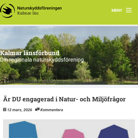
MENY
Hem
Om oss och vår förening
Kalmar länsförbund
Styrelsen 2026
Din regionala naturskyddsförening
Protokoll
Natur i Kalmar län
Är DU engagerad i Natur- och Miljöfrågor
12 mars, 2026
Kommentera