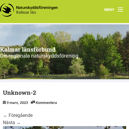
MENY
Hem
Om oss och vår förening
Kalmar länsförbund
Styrelsen 2026
Din regionala naturskyddsförening
Protokoll
Natur i Kalmar län
Unknown-2
9 mars, 2023
Kommentera
←
Föregående
Nästa
→