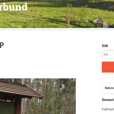
örbund
P
Sök
Naturs
Senast
Folkfest