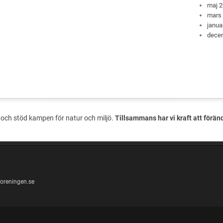
maj 
mars
janua
dece
och stöd kampen för natur och miljö.
Tillsammans har vi kraft att förän
oreningen.se