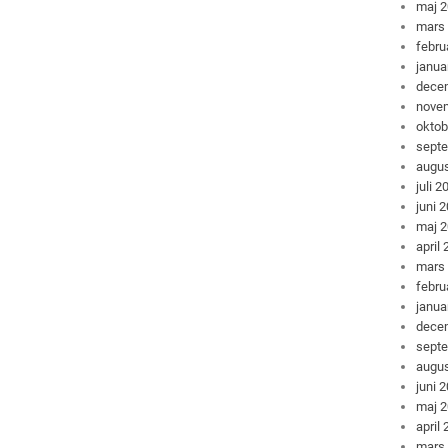
maj 
mars
febru
janua
dece
nove
oktob
sept
augus
juli 2
juni 
maj 
april
mars
febru
janua
dece
sept
augus
juni 
maj 
april
mars