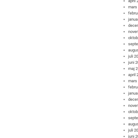
april
mars
febru
janua
dece
nove
oktob
sept
augus
juli 2
juni 
maj 
april
mars
febru
janua
dece
nove
oktob
sept
augus
juli 2
juni 