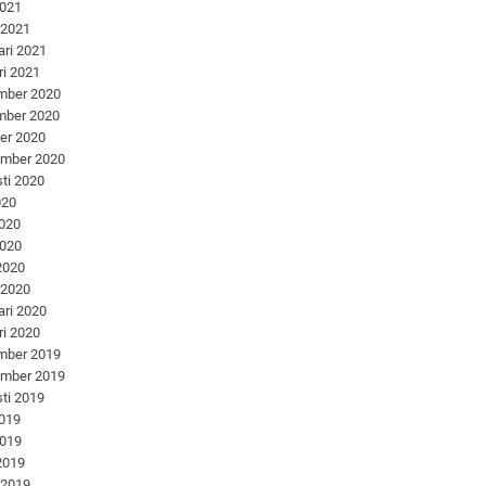
2021
 2021
ari 2021
ri 2021
mber 2020
mber 2020
er 2020
ember 2020
ti 2020
020
2020
2020
 2020
 2020
ari 2020
ri 2020
mber 2019
ember 2019
ti 2019
2019
2019
 2019
 2019