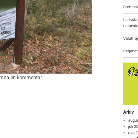
Brett po
Länsstäm
naturvår
Valutfrå
Regenera
lämna en
kommentar
.
Arkiv
augus
juli 2
maj 