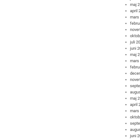
maj 
april
mars
febru
nove
oktob
juli 2
juni 
maj 
mars
febru
dece
nove
sept
augus
maj 
april
mars
oktob
sept
augus
juni 