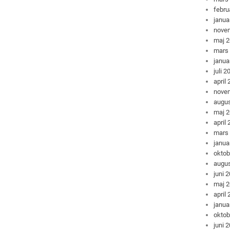
febru
janua
nove
maj 
mars
janua
juli 2
april
nove
augus
maj 
april
mars
janua
oktob
augus
juni 
maj 
april
janua
oktob
juni 