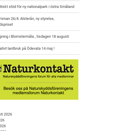
litiskt stöd för ny nationalpark i östra Småland
man 26/4: Alsterån, ny styrelse,
dspriset
gning i Blomstermåla , tisdagen 18 augusti
tivt lantbruk på Ödevata 14 maj !
ti 2026
026
2026