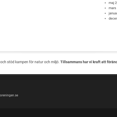
maj 
mars
janua
dece
och stöd kampen för natur och miljö.
Tillsammans har vi kraft att förän
oreningen.se