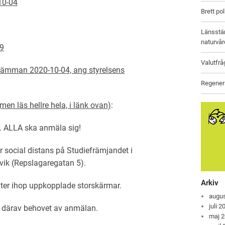
10-04
Brett po
Länsstäm
naturvår
19
Valutfrå
sstämman 2020-10-04, ang styrelsens
Regenera
(men läs hellre hela, i länk ovan)
:
jer. ALLA ska anmäla sig!
social distans på Studiefrämjandet i
rvik (Repslagaregatan 5).
Arkiv
yter ihop uppkopplade storskärmar.
augus
juli 2
, därav behovet av anmälan.
maj 