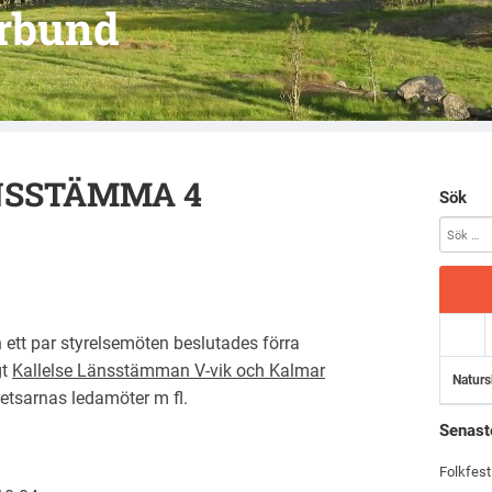
örbund
ÄNSSTÄMMA 4
Sök
 ett par styrelsemöten beslutades förra
gt
Kallelse Länsstämman V-vik och Kalmar
Naturs
retsarnas ledamöter m fl.
Senast
Folkfest