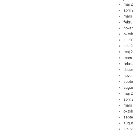
maj 
april
mars
febru
nove
oktob
juli 2
juni 
maj 
mars
febru
dece
nove
sept
augus
maj 
april
mars
oktob
sept
augus
juni 