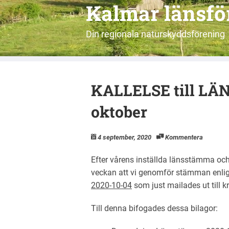
Kalmar länsf
Din regionala naturskyddsförening
KALLELSE till L
oktober
4 september, 2020
Kommentera
Efter vårens inställda länsstämma och
veckan att vi genomför stämman enli
2020-10-04
som just mailades ut till k
Till denna bifogades dessa bilagor: