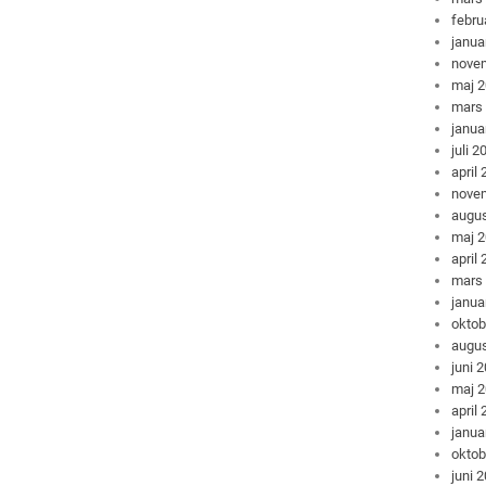
febru
janua
nove
maj 
mars
janua
juli 2
april
nove
augus
maj 
april
mars
janua
oktob
augus
juni 
maj 
april
janua
oktob
juni 