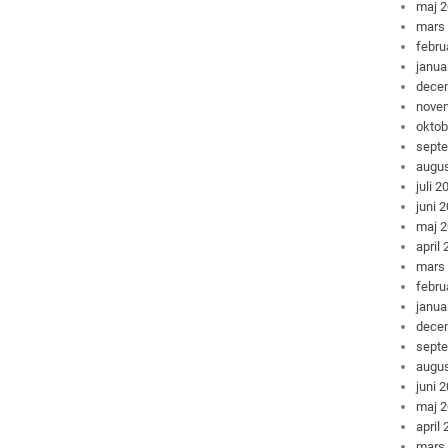
maj 
mars
febru
janua
dece
nove
oktob
sept
augus
juli 2
juni 
maj 
april
mars
febru
janua
dece
sept
augus
juni 
maj 
april
mars