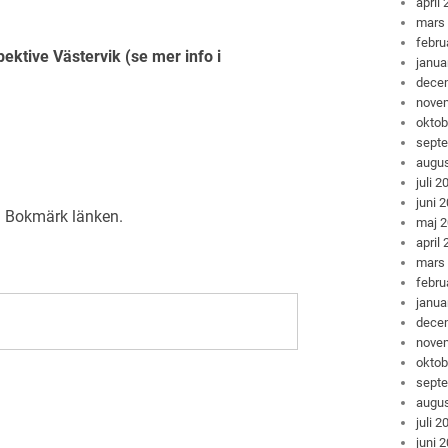
april
mars
febru
ektive Västervik (se mer info i
janua
dece
nove
oktob
sept
augus
juli 2
juni 
. Bokmärk
länken
.
maj 
april
mars
febru
janua
dece
nove
oktob
sept
augus
juli 2
juni 