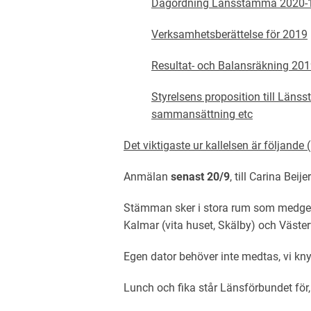
Dagordning Länsstämma 2020-
Verksamhetsberättelse för 2019
Resultat- och Balansräkning 20
Styrelsens proposition till Län
sammansättning etc
Det viktigaste ur kallelsen är följande 
Anmälan
senast 20/9
, till Carina Bei
Stämman sker i stora rum som medger 
Kalmar (vita huset, Skälby) och Väste
Egen dator behöver inte medtas, vi kn
Lunch och fika står Länsförbundet för