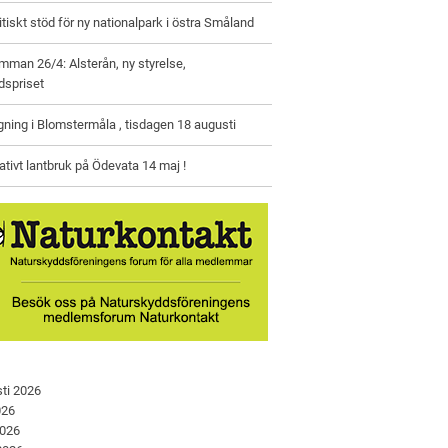
litiskt stöd för ny nationalpark i östra Småland
man 26/4: Alsterån, ny styrelse,
dspriset
gning i Blomstermåla , tisdagen 18 augusti
tivt lantbruk på Ödevata 14 maj !
ti 2026
026
2026