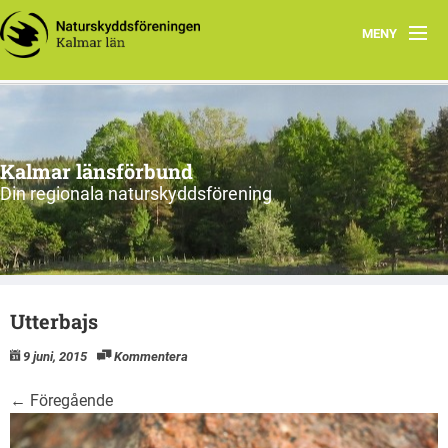
MENY
Hem
Om oss och vår förening
Kalmar länsförbund
Styrelsen 2026
Din regionala naturskyddsförening
Protokoll
Natur i Kalmar län
Utterbajs
9 juni, 2015
Kommentera
←
Föregående