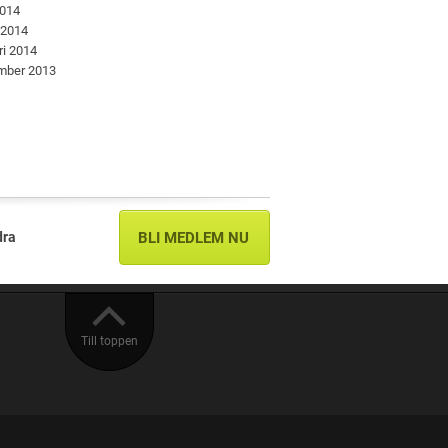
2014
 2014
ri 2014
mber 2013
dra
BLI MEDLEM NU
Till toppen