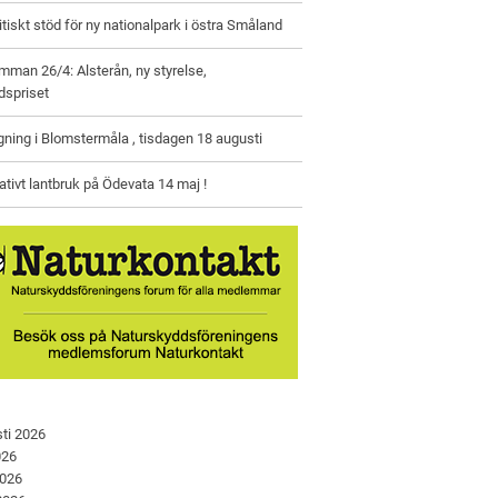
litiskt stöd för ny nationalpark i östra Småland
man 26/4: Alsterån, ny styrelse,
dspriset
gning i Blomstermåla , tisdagen 18 augusti
tivt lantbruk på Ödevata 14 maj !
ti 2026
026
2026