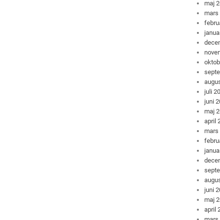
maj 
mars
febru
janua
dece
nove
oktob
sept
augus
juli 2
juni 
maj 
april
mars
febru
janua
dece
sept
augus
juni 
maj 
april
mars