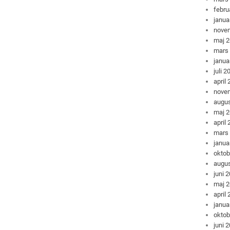
febru
janua
nove
maj 
mars
janua
juli 2
april
nove
augus
maj 
april
mars
janua
oktob
augus
juni 
maj 
april
janua
oktob
juni 