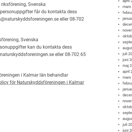
april
riksförening, Svenska
mars
personuppgifter får du kontakta dess
febru
@naturskyddsforeningen.se eller 08-702
janua
dece
nove
oktob
sförening, Svenska
sept
sonuppgifter kan du kontakta dess
augus
aturskyddsforeningen.se eller 08-702 65
juli 2
juni 
maj 
april
reningen i Kalmar län behandlar
mars
policy för Naturskyddsföreningen i Kalmar
febru
janua
dece
nove
oktob
sept
augus
juli 2
juni 