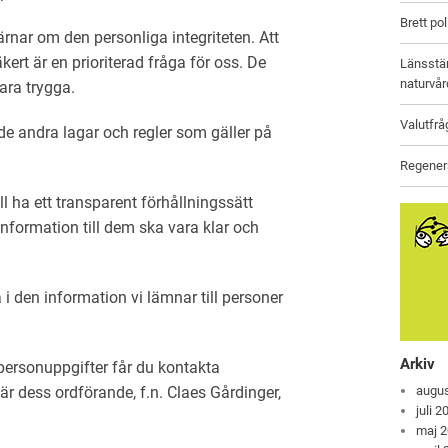
Brett po
rnar om den personliga integriteten. Att
ert är en prioriterad fråga för oss. De
Länsstäm
naturvår
ara trygga.
Valutfrå
de andra lagar och regler som gäller på
Regenera
l ha ett transparent förhållningssätt
nformation till dem ska vara klar och
å i den information vi lämnar till personer
Arkiv
personuppgifter får du kontakta
r dess ordförande, f.n. Claes Gårdinger,
augus
juli 2
maj 