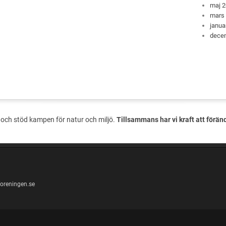
maj 
mars
janua
dece
och stöd kampen för natur och miljö.
Tillsammans har vi kraft att förän
oreningen.se