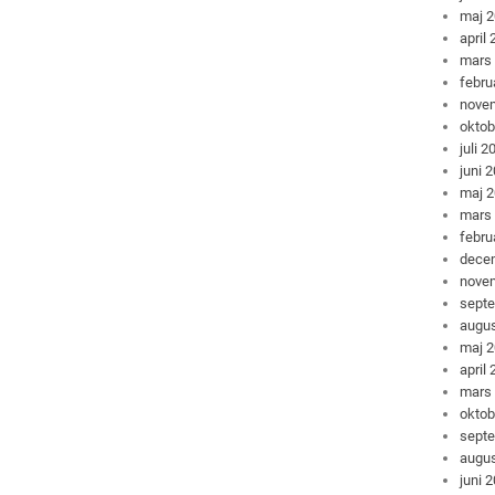
maj 
april
mars
febru
nove
oktob
juli 2
juni 
maj 
mars
febru
dece
nove
sept
augus
maj 
april
mars
oktob
sept
augus
juni 