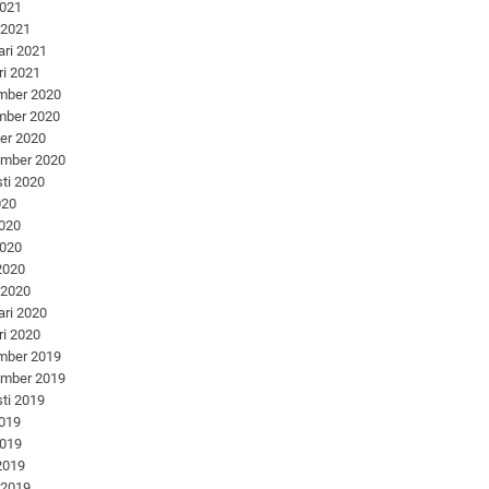
2021
 2021
ari 2021
ri 2021
mber 2020
mber 2020
er 2020
ember 2020
ti 2020
020
2020
2020
 2020
 2020
ari 2020
ri 2020
mber 2019
ember 2019
ti 2019
2019
2019
 2019
 2019